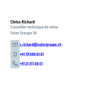
Chriss Richard
Conseiller technique de vente
Suter Groupe SA
c.richard@sutergroupe.ch
+41 79 589 43 61
Was möchten Sie finden?
+41 21 311 08 01
Suchen Sie etwas?