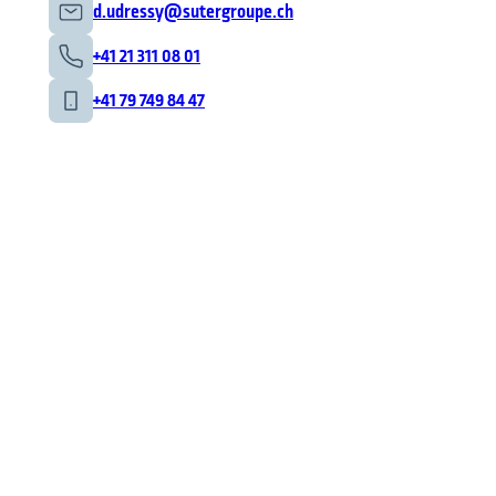
d.udressy@sutergroupe.ch
+41 21 311 08 01
+41 79 749 84 47