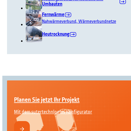
Umbauten
Fernwärme
Nahwärmeverbund, Wärmeverbundnetze
Heutrocknung
Planen Sie jetzt Ihr Projekt
Mit dem sutertechnlogies Konfigurator