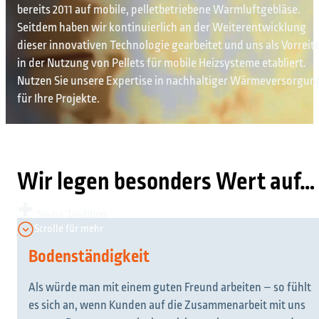
bereits 2011 auf mobile, pelletbetriebene Warmluftgebläse.
Seitdem haben wir kontinuierlich an der Weiterentwicklung
dieser innovativen Technologie gearbeitet und uns als Vorreit
in der Nutzung von Pellets für mobile Heizsysteme etabliert.
Nutzen Sie unsere Expertise in nachhaltiger Wärmeversorgun
für Ihre Projekte.
Wir legen besonders Wert auf…
Swiss Tradition
Scrolle für mehr
Bodenständigkeit
Als würde man mit einem guten Freund arbeiten – so fühlt
es sich an, wenn Kunden auf die Zusammenarbeit mit uns