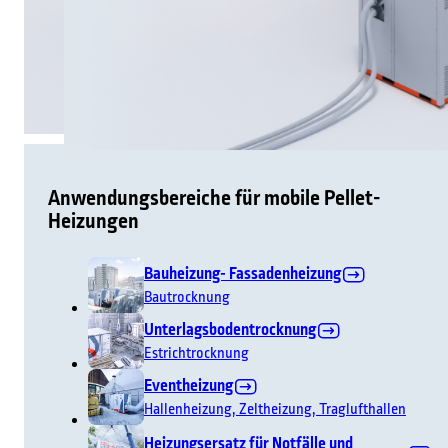
Anwendungsbereiche für mobile Pellet-
Heizungen
Bauheizung- Fassadenheizung
Bautrocknung
Unterlagsbodentrocknung
Estrichtrocknung
Eventheizung
Hallenheizung, Zeltheizung, Traglufthallen
Heizungsersatz für Notfälle und